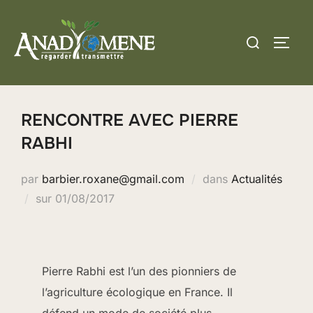
Aller
au
Rechercher :
PERM
contenu
RENCONTRE AVEC PIERRE
RABHI
par
barbier.roxane@gmail.com
dans
Actualités
Publié
sur
01/08/2017
le
Pierre Rabhi est l’un des pionniers de
l’agriculture écologique en France. Il