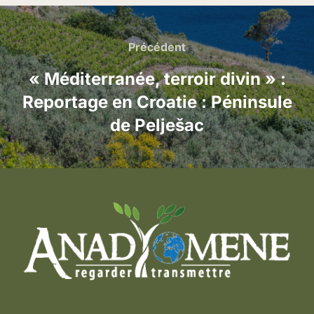
Navigation
de
Précédent
Précédent
l’article
« Méditerranée, terroir divin » :
Reportage en Croatie : Péninsule
de Pelješac