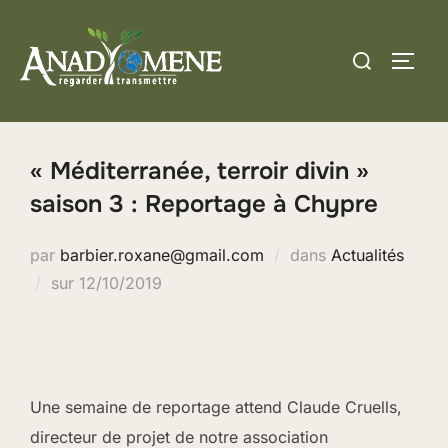
Aller
au
Rechercher :
PERM
contenu
« Méditerranée, terroir divin »
saison 3 : Reportage à Chypre
par
barbier.roxane@gmail.com
dans
Actualités
Publié
sur
12/10/2019
le
Une semaine de reportage attend Claude Cruells,
directeur de projet de notre association