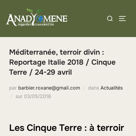
Aller
au
Rechercher :
PERM
contenu
Méditerranée, terroir divin :
Reportage Italie 2018 / Cinque
Terre / 24-29 avril
par
barbier.roxane@gmail.com
dans
Actualités
Publié
sur
03/05/2018
le
Les Cinque Terre : à terroir