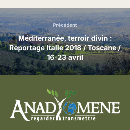
Navigation
de
Précédent
Précédent
l’article
Méditerranée, terroir divin :
Reportage Italie 2018 / Toscane /
16-23 avril