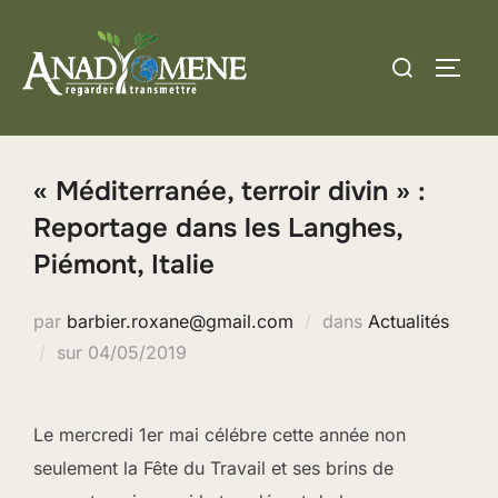
Aller
au
Rechercher :
PERM
contenu
« Méditerranée, terroir divin » :
Reportage dans les Langhes,
Piémont, Italie
par
barbier.roxane@gmail.com
dans
Actualités
Publié
sur
04/05/2019
le
Le mercredi 1er mai célébre cette année non
seulement la Fête du Travail et ses brins de