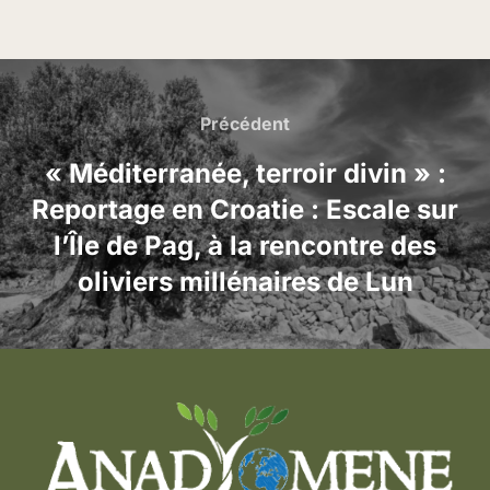
Navigation
de
Précédent
Précédent
l’article
« Méditerranée, terroir divin » :
Reportage en Croatie : Escale sur
l’Île de Pag, à la rencontre des
oliviers millénaires de Lun