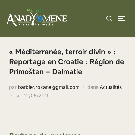
Aller
au
Rechercher :
PERM
contenu
« Méditerranée, terroir divin » :
Reportage en Croatie : Région de
Primošten – Dalmatie
par
barbier.roxane@gmail.com
dans
Actualités
Publié
sur
12/05/2019
le