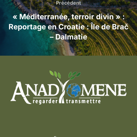
de
Précédent
Précédent
l’article
« Méditerranée, terroir divin » :
Reportage en Croatie : Île de Brač
– Dalmatie