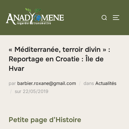
Aller
au
Rechercher :
PERM
contenu
« Méditerranée, terroir divin » :
Reportage en Croatie : Île de
Hvar
par
barbier.roxane@gmail.com
dans
Actualités
Publié
sur
22/05/2019
le
Petite page d’Histoire