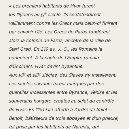
« Les premiers habitants de Hvar furent
e
les Illyriens au
iv
siècle. Ils se défendirent
vaillamment contre les Grecs mais ceux-ci finirent
par envahir l’île. Les Grecs de Paros fondèrent
alors la colonie de Faros, ancêtre de la ville de
Stari Grad. En 219
av. J.-C.
, les Romains la
conquirent. À la chute de l’Empire romain
d’Occident, Hvar devint byzantine.
e
e
Aux
vii
et
viii
siècles, des Slaves s’y installèrent.
Les siècles suivants furent marqués par des
querelles incessantes entre Byzance, Venise et les
souverains hungaro-croates au sujet du contrôle
de Hvar. En 1151 l’ile offerte à l’ordre de Saint
Benoît, bâtisseurs de trois abbayes et d’un prieuré,
fut prise par les habitants de Narenta, qui