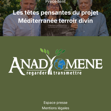
de
Précédent
Précédent
l’article
Les têtes pensantes du projet
Méditerranée terroir divin
Espace presse
Mentions légales