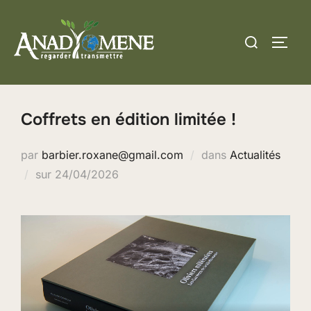
Aller
au
Rechercher :
PERM
contenu
Coffrets en édition limitée !
par
barbier.roxane@gmail.com
dans
Actualités
Publié
sur
24/04/2026
le